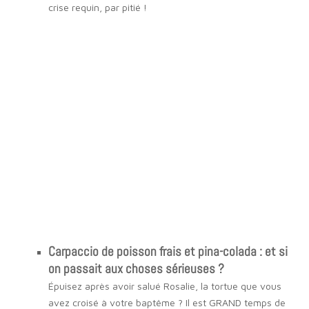
crise requin, par pitié !
À L'EAU !
Découvrez mes activités nautiques et insolites
dans l'Ouest de La Réunion
Cliquez ici
Carpaccio de poisson frais et pina-colada : et si
on passait aux choses sérieuses ?
Épuisez après avoir salué Rosalie, la tortue que vous
avez croisé à votre baptême ? Il est GRAND temps de