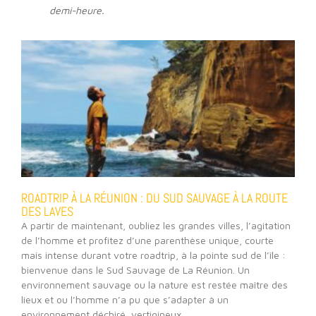
demi-heure.
ROADTRIP À LA RÉUNION : DU SUD SAUVAGE À LA ROUTE
DES LAVES
A partir de maintenant, oubliez les grandes villes, l’agitation
de l’homme et profitez d’une parenthèse unique, courte
mais intense durant votre roadtrip, à la pointe sud de l’île :
bienvenue dans le Sud Sauvage de La Réunion. Un
environnement sauvage ou la nature est restée maître des
lieux et ou l’homme n’a pu que s’adapter à un
environnement déchiré, vertigineux,