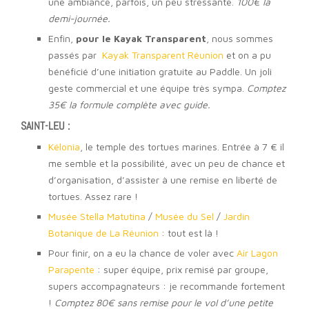
une ambiance, parfois, un peu stressante.
100€ la
demi-journée.
Enfin,
pour le Kayak Transparent
, nous sommes
passés par
Kayak Transparent Réunion
et on a pu
bénéficié d’une initiation gratuite au Paddle. Un joli
geste commercial et une équipe très sympa.
Comptez
35€ la formule complète avec guide.
SAINT-LEU :
Kélonia
, le temple des tortues marines. Entrée à 7 € il
me semble et la possibilité, avec un peu de chance et
d’organisation, d’assister à une remise en liberté de
tortues. Assez rare !
Musée Stella Matutina
/
Musée du Sel
/
Jardin
Botanique de La Réunion
: tout est là !
Pour finir, on a eu la chance de voler avec
Air Lagon
Parapente
: super équipe, prix remisé par groupe,
supers accompagnateurs : je recommande fortement
!
Comptez 80€ sans remise pour le vol d’une petite