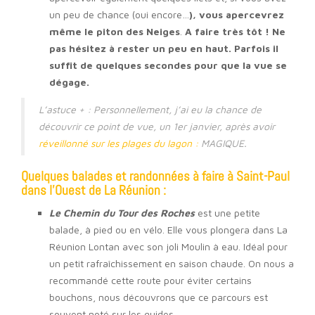
un peu de chance (oui encore…
), vous apercevrez
même le piton des Neiges
.
A faire très tôt ! Ne
pas hésitez à rester un peu en haut. Parfois il
suffit de quelques secondes pour que la vue se
dégage.
L’astuce + : Personnellement, j’ai eu la chance de
découvrir ce point de vue, un 1er janvier, après avoir
réveillonné sur les plages du lagon :
MAGIQUE.
Quelques balades et randonnées à faire à Saint-Paul
dans l’Ouest de La Réunion :
Le Chemin du Tour des Roches
est une petite
balade, à pied ou en vélo. Elle vous plongera dans La
Réunion Lontan avec son joli Moulin à eau. Idéal pour
un petit rafraîchissement en saison chaude. On nous a
recommandé cette route pour éviter certains
bouchons, nous découvrons que ce parcours est
souvent noté sur les guides.