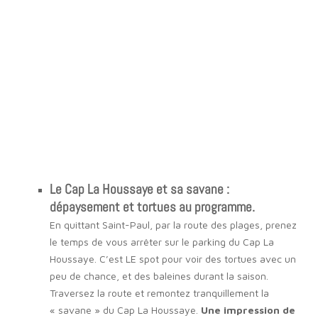
Mes marchés de La Réunion
Découvrez ma sélection de mes marchés
préférés à La Réunion
Lire l'article
Le Cap La Houssaye et sa savane :
dépaysement et tortues au programme.
En quittant Saint-Paul, par la route des plages, prenez
le temps de vous arrêter sur le parking du Cap La
Houssaye. C’est LE spot pour voir des tortues avec un
peu de chance, et des baleines durant la saison.
Traversez la route et remontez tranquillement la
« savane » du Cap La Houssaye.
Une impression de