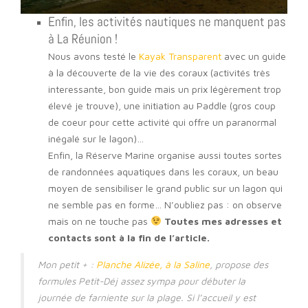
Enfin, les activités nautiques ne manquent pas
à La Réunion !
Nous avons testé le
Kayak Transparent
avec un guide
à la découverte de la vie des coraux (activités très
interessante, bon guide mais un prix légèrement trop
élevé je trouve), une initiation au Paddle (gros coup
de coeur pour cette activité qui offre un paranormal
inégalé sur le lagon)…
Enfin, la Réserve Marine organise aussi toutes sortes
de randonnées aquatiques dans les coraux, un beau
moyen de sensibiliser le grand public sur un lagon qui
ne semble pas en forme… N’oubliez pas : on observe
mais on ne touche pas
Toutes mes adresses et
contacts sont à la fin de l’article.
Mon petit + :
Planche Alizée, à la Saline
, propose des
formules Petit-Déj assez sympa pour débuter la
journée de farniente sur la plage. Si l’accueil y est