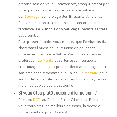
prendre soin de vous. Commencez, tranquillement par
opter par un cocktail les pieds dans le sable au
bar
Sauvage
, sur la plage des Brissants. Ambiance
festive le soir pour ce bar, joliment décoré et très
tendance.
Le Punch Coco Sauvage
, recette secrète,
est à tomber.
Pour passer à table, vous n’aurez que l’embarras du
choix dans l’ouest de La Réunion en poussant
notamment jusqu’à la Saline. Parmi mes adresses
préférées :
Le Manta
et sa terrasse magique à
l’Hermitage,
l’Uni-Vert
pour sa décoration soignée et
son ambiance reposante à la Saline,
La Marmite
pour
son buffet à volonté de caris (très touristique, certes,
mais, qu’est-ce que c’est bon!)…
SI vous êtes plutôt cuisine à la maison
?
C’est au
DCP
, au Port de Saint-Gilles-Les-Bains, que
vous trouverez les meilleurs poissons, la pêche du
jour au meilleur prix.
Un must.