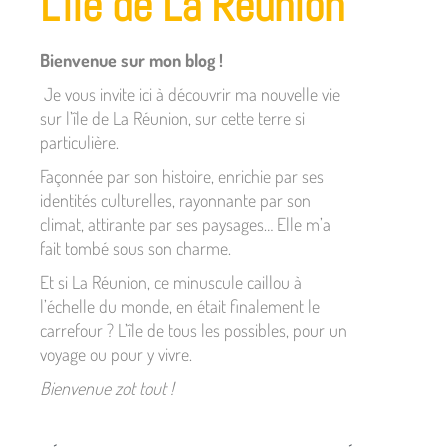
L'île de La Réunion
DÉTENDRE À
LA RÉUNION
Bienvenue sur mon blog !
Je vous invite ici à découvrir ma nouvelle vie
sur l’île de La Réunion, sur cette terre si
Découvrez ma sélection
particulière.
des SPAs et lieux
Façonnée par son histoire, enrichie par ses
identités culturelles, rayonnante par son
insolites pour se faire
climat, attirante par ses paysages… Elle m’a
masser et se relaxer sur
fait tombé sous son charme.
l'île de La Réunion !
Et si La Réunion, ce minuscule caillou à
l’échelle du monde, en était finalement le
carrefour ? L’île de tous les possibles, pour un
Lire l'article
voyage ou pour y vivre.
Bienvenue zot tout !