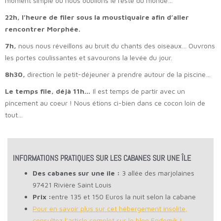
moment simple où nous oublions le reste du monde…
22h, l’heure de filer sous la moustiquaire afin d’aller
rencontrer Morphée.
7h,
nous nous réveillons au bruit du chants des oiseaux… Ouvrons
les portes coulissantes et savourons la levée du jour.
8h30,
direction le petit-déjeuner à prendre autour de la piscine…
Le temps file, déjà 11h…
Il est temps de partir avec un
pincement au coeur ! Nous étions ci-bien dans ce cocon loin de
tout…
INFORMATIONS PRATIQUES SUR LES CABANES SUR UNE ÎLE
Des cabanes sur une île :
3 allée des marjolaines
97421 Rivière Saint Louis
Prix :
entre 135 et 150 Euros la nuit selon la cabane
Pour en savoir plus sur cet hébergement insolite,
consultez l’article complet sur le blog Endemik !