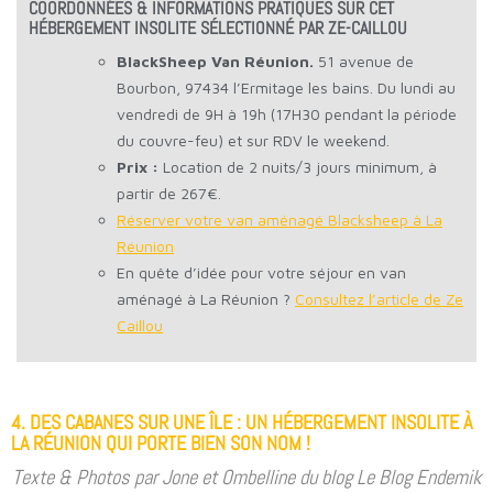
COORDONNÉES & INFORMATIONS PRATIQUES SUR CET
HÉBERGEMENT INSOLITE SÉLECTIONNÉ PAR ZE-CAILLOU
BlackSheep Van Réunion.
51 avenue de
Bourbon, 97434 l’Ermitage les bains. Du lundi au
vendredi de 9H à 19h (17H30 pendant la période
du couvre-feu) et sur RDV le weekend.
Prix :
Location de 2 nuits/3 jours minimum, à
partir de 267€.
Réserver votre van aménagé Blacksheep à La
Réunion
En quête d’idée pour votre séjour en van
aménagé à La Réunion ?
Consultez l’article de Ze
Caillou
4. DES CABANES SUR UNE ÎLE : UN HÉBERGEMENT INSOLITE À
LA RÉUNION QUI PORTE BIEN SON NOM !
Texte & Photos par Jone et Ombelline du blog Le Blog Endemik