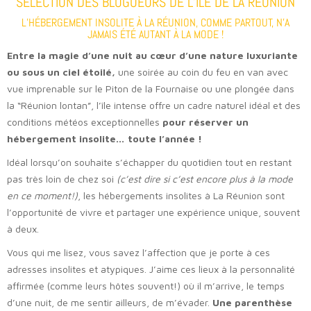
SÉLECTION DES BLOGUEURS DE L’ÎLE DE LA RÉUNION
L’HÉBERGEMENT INSOLITE À LA RÉUNION, COMME PARTOUT, N’A
JAMAIS ÉTÉ AUTANT À LA MODE !
Entre la magie d’une nuit au cœur d’une nature luxuriante
ou sous un ciel étoilé,
une soirée au coin du feu en van avec
vue imprenable sur le Piton de la Fournaise
ou une plongée dans
la “Réunion lontan”, l’île intense offre un cadre naturel idéal et des
conditions météos exceptionnelles
pour réserver un
hébergement insolite… toute l’année !
Idéal lorsqu’on souhaite s’échapper du quotidien tout en restant
pas très loin de chez soi
(c’est dire si c’est encore plus à la mode
en ce moment!)
, les hébergements insolites à La Réunion sont
l’opportunité de vivre et partager une expérience unique, souvent
à deux.
Vous qui me lisez, vous savez l’affection que je porte à ces
adresses insolites et atypiques. J’aime ces lieux à la personnalité
affirmée (comme leurs hôtes souvent!) où il m’arrive, le temps
d’une nuit, de me sentir ailleurs, de m’évader.
Une parenthèse