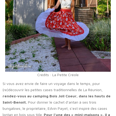
Crédits : La Petite Créole
Si vous avez envie de faire un voyage dans le temps, pour
(re)découvrir les petites cases traditionnelles de La Réunion,
rendez-vous au camping Bois Joli Coeur, dans les hauts de
Saint-Benoît.
Pour donner le cachet d’antan à ses trois
bungalows, le propriétaire, Edvin Payet, s’est inspiré des cases
lontan en bois sous tôle.
Pour l’une des « mini-maisons », il a