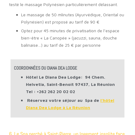
testé le massage Polynésien particulièrement délassant.
Le massage de 50 mlinutes (Ayurvédique, Oriental ou
Polynésien) est proposé au tarif de 90 €
Optez pour 45 minutes de privatisation de l’espace
bien-être « La Canopée » (jacuzzi, sauna, douche
balinaise…) au tarif de 25 € par personne
COORDONNÉES DU DIANA DEA LODGE
Hôtel Le Diana Dea Lodge: 94 Chem.
Helvetia, Saint-Benoît 97437, La Réunion
Tel :
+262 262 20 02 02
Réservez votre séjour au Spa de
l’hôtel
Diana Dea Lodge à La Réunion
6. Le Spa perché à Saint-Pierre, un logement insolite face