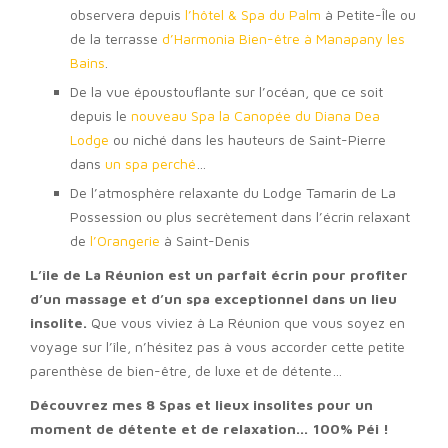
observera depuis
l’hôtel & Spa du Palm
à Petite-Île ou
de la terrasse
d’Harmonia Bien-être à Manapany les
Bains
.
De la vue époustouflante sur l’océan, que ce soit
depuis le
nouveau Spa la Canopée du Diana Dea
Lodge
ou niché dans les hauteurs de Saint-Pierre
dans
un spa perché
…
De l’atmosphère relaxante du Lodge Tamarin de La
Possession ou plus secrètement dans l’écrin relaxant
de
l’Orangerie
à Saint-Denis
L’île de La Réunion est un parfait écrin pour profiter
d’un massage et d’un spa exceptionnel dans un lieu
insolite.
Que vous viviez à La Réunion que vous soyez en
voyage sur l’île, n’hésitez pas à vous accorder cette petite
parenthèse de bien-être, de luxe et de détente…
Découvrez mes 8 Spas et lieux insolites pour un
moment de détente et de relaxation… 100% Péi !