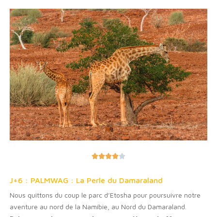





J+6 : PALMWAG : La Perle du Damaraland
Nous quittons du coup le parc d’Etosha pour poursuivre notre
aventure au nord de la Namibie, au Nord du Damaraland.