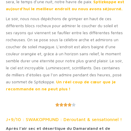
sera, le temps d’une nuit, notre havre de paix.
Sptizkoppe est
aujourd’hui le meilleur endroit ou nous avons séjourné.
Le soir, nous nous dépêchons de grimper en haut de ces
différents blocs rocheux pour admirer le coucher du soleil et
ses rayons qui viennent se faufiler entre les différentes fentes
rocheuses. On se pose sous la célèbre arche et admirons un
coucher de soleil magique. L’endroit est alors baigné d’une
couleur orangée et, grâce à un horizon sans relief, le moment
semble durer une éternité pour notre plus grand plaisir.
Le soir,
le ciel est incroyable. Luminescent, scintillants. Des centaines
de milliers d’étoiles que l’on admire pendant des heures, posé
au sommet de Sptizkoppe.
Un réel coup de cœur que je
recommande on ne peut plus !





J+9/10 : SWAKOPMUND : Déroutant & sensationnel !
Après l’air sec et désertique du Damaraland et de