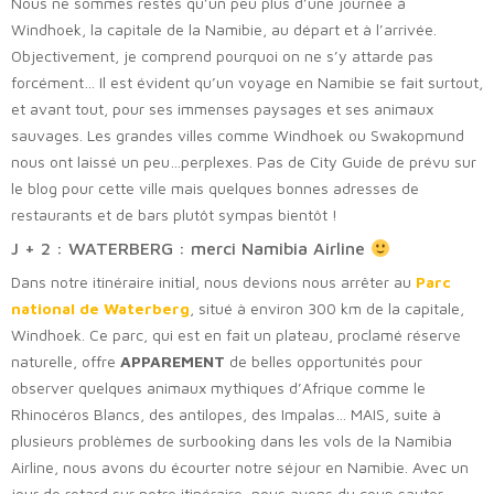
Nous ne sommes restés qu’un peu plus d’une journée à
Windhoek, la capitale de la Namibie, au départ et à l’arrivée.
Objectivement, je comprend pourquoi on ne s’y attarde pas
forcément… Il est évident qu’un voyage en Namibie se fait surtout,
et avant tout, pour ses immenses paysages et ses animaux
sauvages. Les grandes villes comme Windhoek ou Swakopmund
nous ont laissé un peu…perplexes. Pas de City Guide de prévu sur
le blog pour cette ville mais quelques bonnes adresses de
restaurants et de bars plutôt sympas bientôt !
J + 2 : WATERBERG : merci Namibia Airline
Dans notre itinéraire initial, nous devions nous arrêter au
Parc
national de Waterberg
, situé à environ 300 km de la capitale,
Windhoek. Ce parc, qui est en fait un plateau, proclamé réserve
naturelle, offre
APPAREMENT
de belles opportunités pour
observer quelques animaux mythiques d’Afrique comme le
Rhinocéros Blancs, des antilopes, des Impalas… MAIS, suite à
plusieurs problèmes de surbooking dans les vols de la Namibia
Airline, nous avons du écourter notre séjour en Namibie. Avec un
jour de retard sur notre itinéraire, nous avons du coup sauter