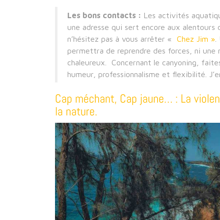
Les bons contacts :
Les activités aquatiqu
une adresse qui sert encore aux alentours de
n’hésitez pas à vous arrêter «
Chez Jim »
.
permettra de reprendre des forces, ni une n
chaleureux. Concernant le canyoning, faite
humeur, professionnalisme et flexibilité. J
Cap méchant, Cap jaune… : La violen
la nature.