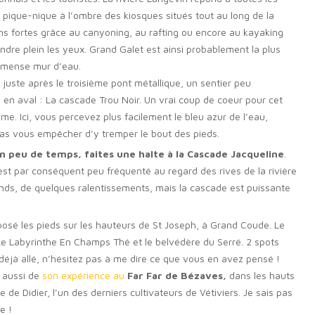
pique-nique à l’ombre des kiosques situés tout au long de la
ons fortes grâce au canyoning, au rafting ou encore au kayaking
endre plein les yeux. Grand Galet est ainsi probablement la plus
immense mur d’eau.
 juste après le troisième pont métallique, un sentier peu
en aval : La cascade Trou Noir. Un vrai coup de coeur pour cet
me. Ici, vous percevez plus facilement le bleu azur de l’eau,
 pas vous empêcher d’y tremper le bout des pieds.
n peu de temps, faites une halte à la Cascade Jacqueline
.
 est par conséquent peu fréquenté au regard des rives de la rivière
ends, de quelques ralentissements, mais la cascade est puissante
posé les pieds sur les hauteurs de St Joseph, à Grand Coude. Le
Le Labyrinthe En Champs Thé et le belvédère du Serré. 2 spots
déjà allé, n’hésitez pas à me dire ce que vous en avez pensé !
e aussi de
son expérience au
Far Far de Bézaves,
dans les hauts
 de Didier, l’un des derniers cultivateurs de Vétiviers. Je sais pas
e !