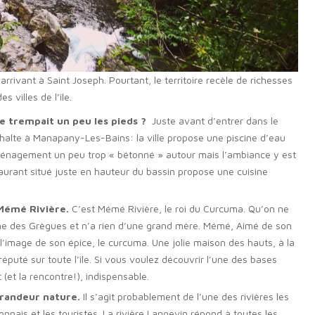
rivant à Saint Joseph. Pourtant, le territoire recèle de richesses
es villes de l’île.
 se trempait un peu les pieds ?
Juste avant d’entrer dans le
 halte à Manapany-Les-Bains: la ville propose une piscine d’eau
ménagement un peu trop « bétonné » autour mais l’ambiance y est
taurant situé juste en hauteur du bassin propose une cuisine
 Mémé Rivière.
C’est Mémé Rivière, le roi du Curcuma. Qu’on ne
ine des Grègues et n’a rien d’une grand mère. Mémé, Aimé de son
’image de son épice, le curcuma. Une jolie maison des hauts, à la
réputé sur toute l’île. Si vous voulez découvrir l’une des bases
t (et la rencontre!), indispensable.
grandeur nature.
Il s’agit probablement de l’une des rivières les
nionnais et les touristes. La rivière Langevin répond à toutes les