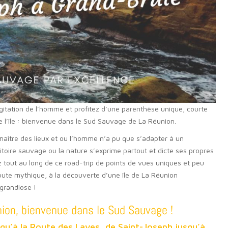
’agitation de l’homme et profitez d’une parenthèse unique, courte
de l’île : bienvenue dans le Sud Sauvage de La Réunion.
aître des lieux et ou l’homme n’a pu que s’adapter à un
itoire sauvage ou la nature s’exprime partout et dicte ses propres
tez tout au long de ce road-trip de points de vues uniques et peu
route mythique, à la découverte d’une île de La Réunion
grandiose !
nion, bienvenue dans le Sud Sauvage !
qu’à la Route des Laves, de Saint-Joseph jusqu’à