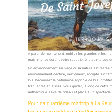
A partir de maintenant, oubliez les grandes villes, l
mais intense durant votre roadtrip, à la pointe sud 
Un environnement sauvage ou la nature est restée m
environnement déchiré, vertigineux, abrupte. Un terr
lois. Découvrez le patrimoine agricole de l’île, profi
fréquentés et laissez-vous guider, le long de cette 
authentique. Levé de rideau et place à un spectacle 
Pour ce quatrième roadtrip à La Réu
Les + de ce road-trip du Sud Sauvage jus