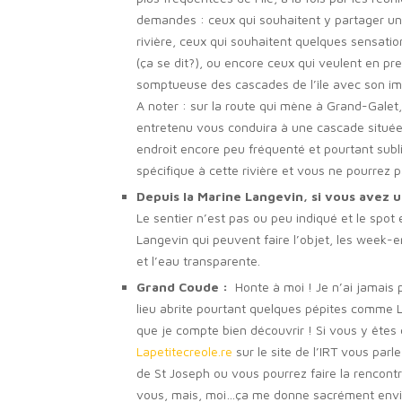
demandes : ceux qui souhaitent y partager un 
rivière, ceux qui souhaitent quelques sensati
(ça se dit?), ou encore ceux qui veulent en pr
somptueuse des cascades de l’île avec son 
A noter : sur la route qui mène à Grand-Galet,
entretenu vous conduira à une cascade située 
endroit encore peu fréquenté et pourtant subli
spécifique à cette rivière et vous ne pourrez
Depuis la Marine Langevin, si vous avez u
Le sentier n’est pas ou peu indiqué et le spot
Langevin qui peuvent faire l’objet, les week-
et l’eau transparente.
Grand Coude :
Honte à moi ! Je n’ai jamais 
lieu abrite pourtant quelques pépites comme 
que je compte bien découvrir ! Si vous y êtes 
Lapetitecreole.re
sur le site de l’IRT vous parl
de St Joseph ou vous pourrez faire la rencontre
vous, mais, moi…ça me donne sacrément envi