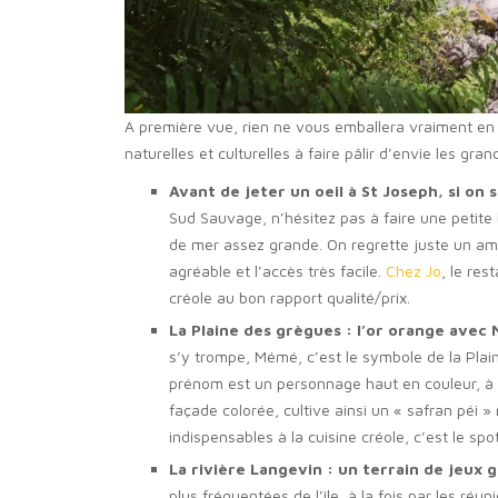
A première vue, rien ne vous emballera vraiment en ar
naturelles et culturelles à faire pâlir d’envie les grand
Avant de jeter un oeil à St Joseph, si on
Sud Sauvage, n’hésitez pas à faire une petite
de mer assez grande. On regrette juste un a
agréable et l’accès très facile.
Chez Jo
, le res
créole au bon rapport qualité/prix.
La Plaine des grègues : l’or orange avec
s’y trompe, Mémé, c’est le symbole de la Pla
prénom est un personnage haut en couleur, à l
façade colorée, cultive ainsi un « safran péi » 
indispensables à la cuisine créole, c’est le spo
La rivière Langevin : un terrain de jeux 
plus fréquentées de l’île, à la fois par les réu