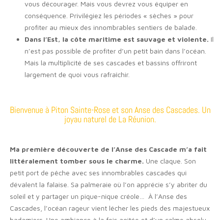
vous décourager. Mais vous devrez vous équiper en
conséquence. Privilégiez les périodes « sèches » pour
profiter au mieux des innombrables sentiers de balade.
Dans l’Est, la côte maritime est sauvage et violente.
Il
n’est pas possible de profiter d’un petit bain dans l’océan.
Mais la multiplicité de ses cascades et bassins offriront
largement de quoi vous rafraîchir.
Bienvenue à Piton Sainte-Rose et son Anse des Cascades. Un
joyau naturel de La Réunion.
Ma première découverte de l’Anse des Cascade m’a fait
littéralement tomber sous le charme.
Une claque. Son
petit port de pêche avec ses innombrables cascades qui
dévalent la falaise. Sa palmeraie où l’on apprécie s’y abriter du
soleil et y partager un pique-nique créole… À l’Anse des
Cascades, l’océan rageur vient lécher les pieds des majestueux
badamiers. Une ambiance à la fois agitée et d’un calme absolu.