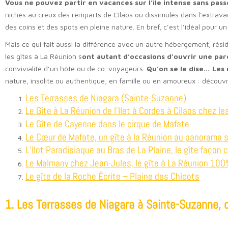
Vous ne pouvez partir en vacances sur l’île intense sans pass
nichés au creux des remparts de CIlaos ou dissimulés dans l’extrav
des coins et des spots en pleine nature. En bref, c’est l’idéal pour 
Mais ce qui fait aussi la différence avec un autre hébergement, rési
les gîtes à La Réunion s
ont autant d’occasions d’ouvrir une pa
convivialité d’un hôte ou de co-voyageurs.
Qu’on se le dise… Les 
nature, insolite ou authentique, en famille ou en amoureux : décou
Les Terrasses de Niagara (Sainte-Suzanne)
Le Gîte à La Réunion de l’Ilet à Cordes à Cilaos chez l
Le Gîte de Cayenne dans le cirque de Mafate
Le Cœur de Mafate, un gîte à la Réunion au panorama 
L’Ilot Paradisiaque au Bras de La Plaine, le gîte façon 
Le Malmany chez Jean-Jules, le gîte à La Réunion 10
Le gîte de la Roche Écrite – Plaine des Chicots
1. Les Terrasses de Niagara à Sainte-Suzanne, d