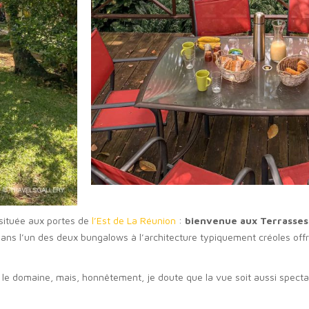
située aux portes de
l’Est de La Réunion
:
bienvenue aux Terrasses
dans l’un des deux bungalows à l’architecture typiquement créoles offr
e domaine, mais, honnêtement, je doute que la vue soit aussi spectacu