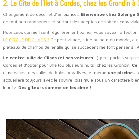
2. Le Gîte de l’Ilet à Cordes, chez les Grondin à 
Changement de décor et d’ambiance…
Bienvenue chez Solange Gr
de tout bon randonneur et surtout des adeptes de soirées convivial
Pour ceux qui me lisent régulièrement par ici, vous savez l’affection 
LE CIRQUE DE CILAOS ?
Ce petit village, situé au bout du monde, au 
plateaux de champs de lentille qui se succèdent me font penser à l’Asi
Le centre-ville de Cilaos (et ses voitures…)
peut parfois surpren
Cordes et d’opter pour une (ou plusieurs nuits) chez les Grondin.
Ce 
dimensions, des salles de bains privatives, et même
une piscine… 
accueillera toujours avec le sourire, dissimulé sous un caractère bie
leur île.
Des gîteurs comme on les aime !