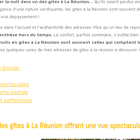
er la nuit dans un des gîtes à La Réunion…
Qu’ils soient perdus en
agance d’une nature verdoyante, les gîtes à la Réunion sont souvent 
un vrai dépaysement !
de dans l’accueil et l’authenticité des adresses. Plus qu’un lieu de re
renthèse hors du temps.
Le confort, parfois sommaire, s’oublie bien v
nuits en gîtes à La Réunion sont souvent celles qui comptent le
vrez quelques-unes de mes adresses de gîtes à la réunion à découvrir 
es Grondin
spectaculaire
carte postale
0% authentique
es gîtes à La Réunion offrant une vue spectacula