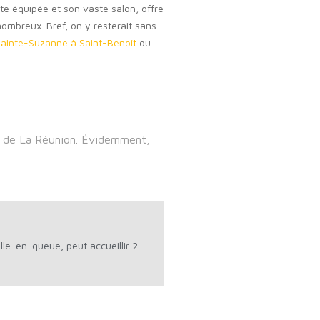
ute équipée et son vaste salon, offre
 nombreux. Bref, on y resterait sans
ainte-Suzanne à Saint-Benoît
ou
île de La Réunion. Évidemment,
lle-en-queue, peut accueillir 2