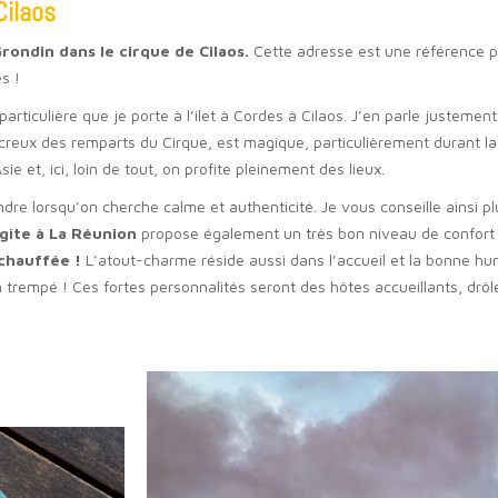
Cilaos
ondin dans le cirque de Cilaos.
Cette adresse est une référence pa
es !
particulière que je porte à l’ilet à Cordes à Cilaos. J’en parle justemen
creux des remparts du Cirque, est magique, particulièrement durant la 
e et, ici, loin de tout, on profite pleinement des lieux.
dre lorsqu’on cherche calme et authenticité. Je vous conseille ainsi plu
gîte à La Réunion
propose également un très bon niveau de confort
chauffée !
L’atout-charme réside aussi dans l’accueil et la bonne h
n trempé ! Ces fortes personnalités seront des hôtes accueillants, drôl