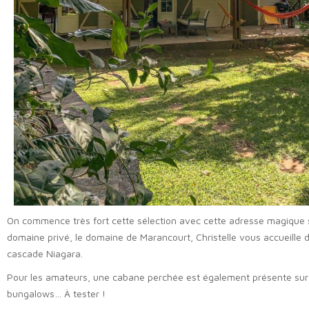
On commence très fort cette sélection avec cette adresse magique 
domaine privé, le domaine de Marancourt, Christelle vous accueille 
cascade Niagara.
Pour les amateurs, une cabane perchée est également présente sur l
bungalows… À tester !