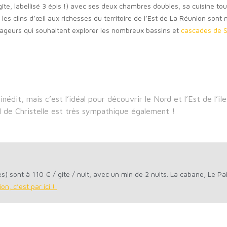
 gîte, labellisé 3 épis !) avec ses deux chambres doubles, sa cuisine to
 les clins d’œil aux richesses du territoire de l’Est de La Réunion sont
oyageurs qui souhaitent explorer les nombreux bassins et
cascades de S
inédit, mais c’est l’idéal pour découvrir le Nord et l’Est de l’
il de Christelle est très sympathique également !
) sont à 110 € / gîte / nuit, avec un min de 2 nuits.
La cabane, Le Pai
on, c’est par ici !