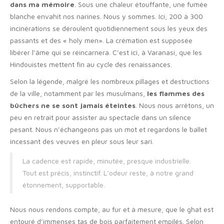
dans ma mémoire
. Sous une chaleur étouffante, une fumée
blanche envahit nos narines. Nous y sommes. Ici, 200 à 300
incinérations se déroulent quotidiennement sous les yeux des
passants et des « holy men». La crémation est supposée
libérer l’âme qui se réincarnera. C’est ici, à Varanasi, que les
Hindouistes mettent fin au cycle des renaissances.
Selon la légende, malgré les nombreux pillages et destructions
de la ville, notamment par les musulmans,
les flammes des
bûchers ne se sont jamais éteintes
. Nous nous arrêtons, un
peu en retrait pour assister au spectacle dans un silence
pesant. Nous n’échangeons pas un mot et regardons le ballet
incessant des veuves en pleur sous leur sari.
La cadence est rapide, minutée, presque industrielle.
Tout est précis, instinctif. L’odeur reste, à notre grand
étonnement, supportable.
Nous nous rendons compte, au fur et à mesure, que le ghat est
entouré d’immenses tas de bois parfaitement empilés. Selon