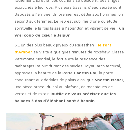
facilement. Ici et là, des cochons se baladent, des singes
accrochés à leur dos. Plusieurs bassins d’eau sacrée sont
disposés à l’arrivée. Un premier est dédié aux hommes, un
second aux femmes. Le lieu est sublime d’une quiétude
spirituelle, à la fois laissé à l’abandon et vibrant de vie :
un
vrai coup de cœur à Jaipur !
6.L’un des plus beaux joyaux du Rajasthan :
le fort
d’Amber
se visite à quelques minutes de rickshaw. Classé
Patrimoine Mondial, le fort a été la résidence des
maharajas Rajput durant des siècles. Joyau architectural,
appréciez la beauté de la Porte
Ganesh Pol,
la porte
conduisant aux dédales de palais ainsi que
Sheesh Mahal
,
une pièce ornée, du sol au plafond, de mosaïques de
verres et de miroir.
Inutile de vous préciser que les
balades à dos d’éléphant sont à bannir.