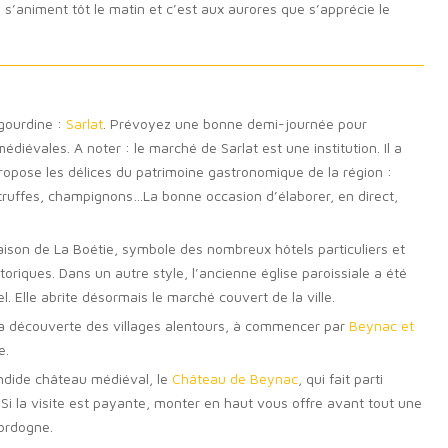
 s’animent tôt le matin et c’est aux aurores que s’apprécie le
gourdine :
Sarlat
. Prévoyez une bonne demi-journée pour
diévales. A noter : le marché de Sarlat est une institution. Il a
 propose les délices du patrimoine gastronomique de la région :
 truffes, champignons…La bonne occasion d’élaborer, en direct,
Maison de La Boétie, symbole des nombreux hôtels particuliers et
iques. Dans un autre style, l’ancienne église paroissiale a été
. Elle abrite désormais le marché couvert de la ville.
 la découverte des villages alentours, à commencer par
Beynac et
e.
ndide château médiéval, le
Château de Beynac
, qui fait parti
Si la visite est payante, monter en haut vous offre avant tout une
Dordogne.