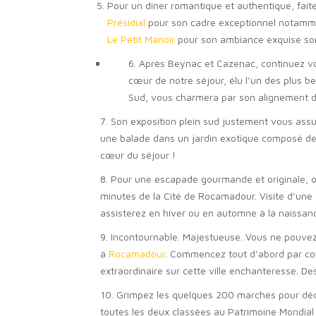
Pour un diner romantique et authentique, faite
Présidial
pour son cadre exceptionnel notam
Le Petit Manoir
pour son ambiance exquise sont
6. Après Beynac et Cazenac, continuez vo
cœur de notre séjour, élu l’un des plus b
Sud, vous charmera par son alignement d
7. Son exposition plein sud justement vous assu
une balade dans un jardin exotique composé de b
cœur du séjour !
8. Pour une escapade gourmande et originale, on
minutes de la Cité de Rocamadour. Visite d’une
assisterez en hiver ou en automne à la naissance 
9. Incontournable. Majestueuse. Vous ne pouvez
à
Rocamadour
. Commencez tout d’abord par con
extraordinaire sur cette ville enchanteresse. Des
10. Grimpez les quelques 200 marches pour déco
toutes les deux classées au Patrimoine Mondial 