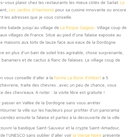
s-vous plaisir chez les restaurants les mieux côtés de Sarlat.
Le
ment,
Les Jardins d’Harmonie
pour sa cuisine innovante ou encore
 les adresses que je vous conseille.
tre balade jusqu’au village de
La Roque Gageac
. Village coup de
eaux villages de France. Situé au pied d’une falaise exposée au
e maisons aux toits de lauze face aux eaux de la Dordogne.
re en plus d’un bain de soleil très agréable, chose surprenante,
ananiers et de cactus à flanc de falaises. Le village coup de
 vous conseille d’aller à la
Ferme La Borie d’Imbert
à 5
 chèvrerie, traite des chèvres…avec un peu de chance, vous
des chevreaux. A noter : la visite libre est gratuite !
 passer en Vallée de la Dordogne sans vous arrêter
tourner la ville sur les hauteurs pour profiter d’un panorama
cendez ensuite la falaise et partez à la découverte de la ville.
uvrir la basilique Saint-Sauveur et la crypte Saint-Amadour,
de l’UNESCO sans oublier d’aller voir
la Vierge Noire
présente