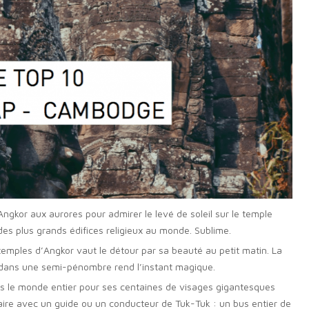
gkor aux aurores pour admirer le levé de soleil sur le temple
s plus grands édifices religieux au monde. Sublime.
emples d’Angkor vaut le détour par sa beauté au petit matin. La
s dans une semi-pénombre rend l’instant magique.
 le monde entier pour ses centaines de visages gigantesques
raire avec un guide ou un conducteur de Tuk-Tuk : un bus entier de