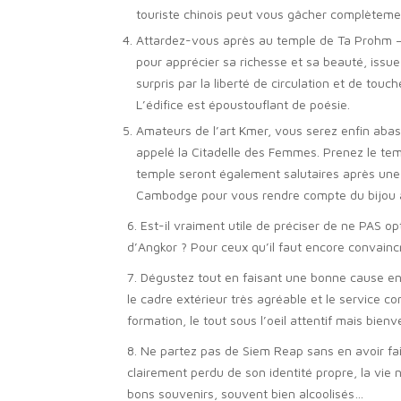
touriste chinois peut vous gâcher complètemen
Attardez-vous après au temple de Ta Prohm – a
pour apprécier sa richesse et sa beauté, issue
surpris par la liberté de circulation et de tou
L’édifice est époustouflant de poésie.
Amateurs de l’art Kmer, vous serez enfin abas
appelé la Citadelle des Femmes. Prenez le te
temple seront également salutaires après une 
Cambodge pour vous rendre compte du bijou ar
6. Est-il vraiment utile de préciser de ne PAS o
d’Angkor ? Pour ceux qu’il faut encore convaincr
7. Dégustez tout en faisant une bonne cause e
le cadre extérieur très agréable et le service c
formation, le tout sous l’oeil attentif mais bie
8. Ne partez pas de Siem Reap sans en avoir fa
clairement perdu de son identité propre, la vie
bons souvenirs, souvent bien alcoolisés…