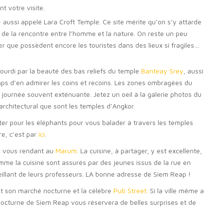
t votre visite.
ussi appelé Lara Croft Temple. Ce site mérite qu’on s’y attarde
 de la rencontre entre l’homme et la nature. On reste un peu
cher que possèdent encore les touristes dans des lieux si fragiles…
ourdi par la beauté des bas reliefs du temple
Banteay Srey
, aussi
mps d’en admirer les coins et recoins. Les zones ombragées du
journée souvent exténuante. Jetez un oeil à la galerie photos du
chitectural que sont les temples d’Angkor.
pter pour les éléphants pour vous balader à travers les temples
e, c’est par
ici
.
n vous rendant au
Marum
. La cuisine, à partager, y est excellente,
omme la cuisine sont assurés par des jeunes issus de la rue en
nveillant de leurs professeurs. LA bonne adresse de Siem Reap !
it son marché nocturne et la célèbre
Pub Street.
Si la ville même a
 nocturne de Siem Reap vous réservera de belles surprises et de