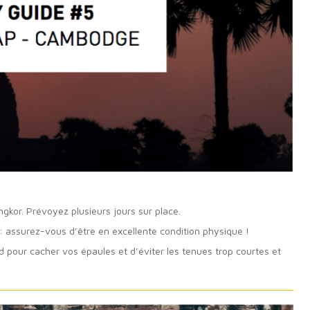
kor. Prévoyez plusieurs jours sur place.
: assurez-vous d’être en excellente condition physique !
ard pour cacher vos épaules et d’éviter les tenues trop courtes et